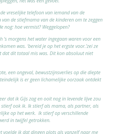
opleggen, het was een gevoel.
e vreselijke telefoon van iemand van de
on van de stiefmama van de kinderen om te zeggen
dde nog: hoe vermist? Weggelopen?
h ‘s morgens het water ingegaan waren voor een
gekomen was. ‘bereid je op het ergste voor.’zei ze
nt dat dit totaal mis was. Dit kon absoluut niet
te, een ongeval, bewustzijnsverlies op die diepte
uiteindelijk is er geen lichamelijke oorzaak ontdekt
r dat ik Gijs zag en ooit nog in levende lijve zou
 stierf ook ik. Ik stierf als mama, als partner, als
lijke op het werk. Ik stierf op verschillende
erd in twijfel getrokken.
et voelde ik dat dingen plots als vanzelf naar me