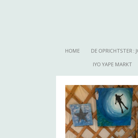
Ga
direct
naar
de
hoofdinhoud
HOME
DE OPRICHTSTER : 
IYO YAPE MARKT