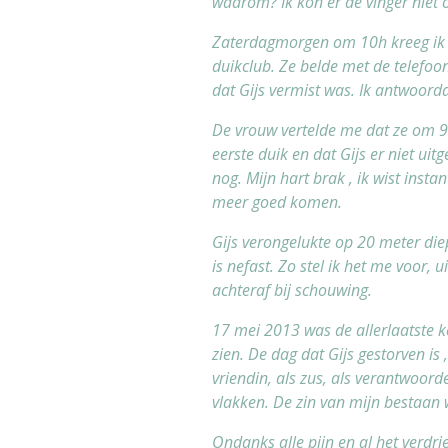
waarom? Ik kon er de vinger niet 
Zaterdagmorgen om 10h kreeg ik d
duikclub. Ze belde met de telefo
dat Gijs vermist was. Ik antwoor
De vrouw vertelde me dat ze om 9
eerste duik en dat Gijs er niet uit
nog. Mijn hart brak , ik wist insta
meer goed komen.
Gijs verongelukte op 20 meter diep
is nefast. Zo stel ik het me voor, 
achteraf bij schouwing.
17 mei 2013 was de allerlaatste kee
zien. De dag dat Gijs gestorven is ,
vriendin, als zus, als verantwoorde
vlakken. De zin van mijn bestaan w
Ondanks alle pijn en al het verdri