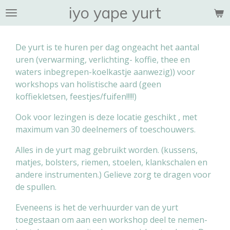
iyo yape yurt
Ga
direct
naar
De yurt is te huren per dag ongeacht het aantal
de
uren (verwarming, verlichting- koffie, thee en
hoofdinhoud
waters inbegrepen-koelkastje aanwezig)) voor
workshops van holistische aard (geen
koffiekletsen, feestjes/fuifen!!!!!)
Ook voor lezingen is deze locatie geschikt , met
maximum van 30 deelnemers of toeschouwers.
Alles in de yurt mag gebruikt worden. (kussens,
matjes, bolsters, riemen, stoelen, klankschalen en
andere instrumenten.) Gelieve zorg te dragen voor
de spullen.
Eveneens is het de verhuurder van de yurt
toegestaan om aan een workshop deel te nemen-