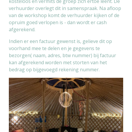
kosteloos en vermits de groep zich ertoe leent. De
verhuurder overlegt dit in samenspraak. Na afloop
van de workshop komt de verhuurder kijken of de
opruim goed verlopen is - dan wordt er cash
afgerekend.
Indien er een factuur gewenst is, gelieve dit op
voorhand mee te delen en je gegevens te
bezorgen( naam, adres, btw nummer) bij factuur
kan afgerekend worden met storten van het
bedrag op bijgevoegd rekening nummer.