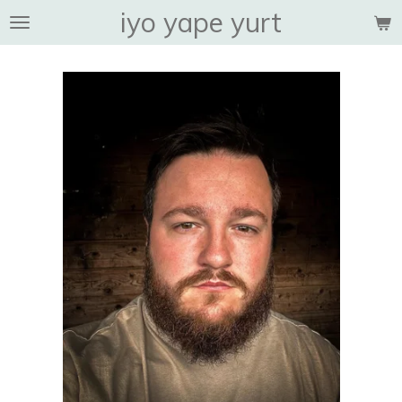
iyo yape yurt
Ga
direct
naar
de
hoofdinhoud